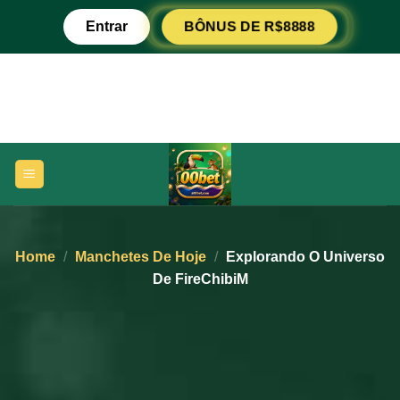
Ir
Entrar
BÔNUS DE R$8888
para
o
conteúdo
Home
/
Manchetes De Hoje
/
Explorando O Universo
De FireChibiM