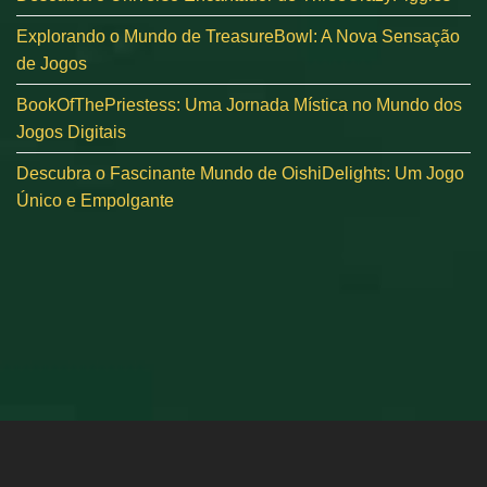
Explorando o Mundo de TreasureBowl: A Nova Sensação
de Jogos
BookOfThePriestess: Uma Jornada Mística no Mundo dos
Jogos Digitais
Descubra o Fascinante Mundo de OishiDelights: Um Jogo
Único e Empolgante