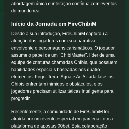
abordagem única e interação contínua com eventos
do mundo real.
Início da Jornada em FireChibiM
Desde a sua introdução, FireChibiM capturou a
atenção dos jogadores com sua narrativa
envolvente e personagens carismáticos. O jogador
assume o papel de um "ChibiMaster", líder de uma
equipe de criaturas chamadas Chibis, que possuem
habilidades especiais baseadas nos quatro
elementos: Fogo, Terra, Água e Ar. A cada fase, os
Chibis enfrentam inimigos e obstáculos, e os
jogadores precisam utilizar táticas inteligente para
progredir.
Recentemente, a comunidade de FireChibiM foi
atraída por um evento especial em parceria com a
plataforma de apostas 00bet. Esta colaboração