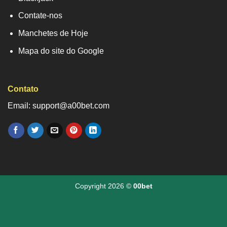
Contate-nos
Manchetes de Hoje
Mapa do site do Google
Contato
Email: support@a00bet.com
Copyright 2026 ©
00bet