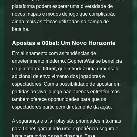
plataforma podem esperar uma diversidade de
novos mapas e modos de jogo que complicarão
ainda mais as táticas utilizadas no campo de
batalha.
Apostas e 00bet: Um Novo Horizonte
Em alinhamento com as tendências de
entretenimento moderno, GophersWar se beneficia
da plataforma
00bet
, que introduz uma dimensão
adicional de envolvimento dos jogadores e
espectadores. Com a possibilidade de apostar em
partidas ao vivo, o jogo não apenas entretém mas
também oferece oportunidades para que os
espectadores participem diretamente da ação.
A segurança e o fair play são prioridades máximas
para 00bet, garantindo uma experiência segura e
justa para todos os participantes. Esse