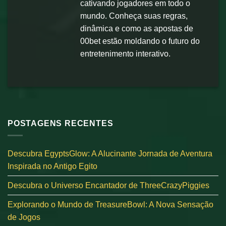
cativando jogadores em todo o
mundo. Conheça suas regras,
dinâmica e como as apostas de
00bet estão moldando o futuro do
entretenimento interativo.
POSTAGENS RECENTES
Descubra EgyptsGlow: A Alucinante Jornada de Aventura
Inspirada no Antigo Egito
Descubra o Universo Encantador de ThreeCrazyPiggies
Explorando o Mundo de TreasureBowl: A Nova Sensação
de Jogos