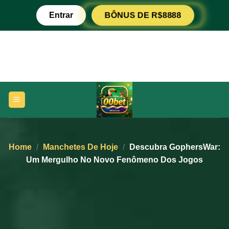
Ir
Entrar
BÔNUS DE R$8888
para
o
conteúdo
Home
/
Manchetes De Hoje
/
Descubra GophersWar:
Um Mergulho No Novo Fenômeno Dos Jogos