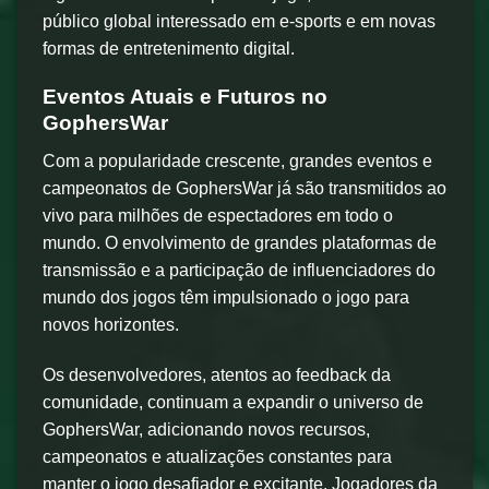
público global interessado em e-sports e em novas
formas de entretenimento digital.
Eventos Atuais e Futuros no
GophersWar
Com a popularidade crescente, grandes eventos e
campeonatos de GophersWar já são transmitidos ao
vivo para milhões de espectadores em todo o
mundo. O envolvimento de grandes plataformas de
transmissão e a participação de influenciadores do
mundo dos jogos têm impulsionado o jogo para
novos horizontes.
Os desenvolvedores, atentos ao feedback da
comunidade, continuam a expandir o universo de
GophersWar, adicionando novos recursos,
campeonatos e atualizações constantes para
manter o jogo desafiador e excitante. Jogadores da