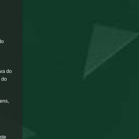
do
iva do
a do
ens,
ste