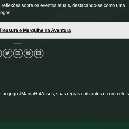
a reflexões sobre os eventos atuais, destacando-se como uma
jogos.
reasure e Mergulhe na Aventura
 ao jogo JManiaHotAsses, suas regras cativantes e como ele 