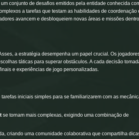
r um conjunto de desafios emitidos pela entidade conhecida co
complexos a tarefas que testam as habilidades de coordenação
ogadores avancem e desbloqueiem novas áreas e missões dentr
sses, a estratégia desempenha um papel crucial. Os jogadore
scolhas táticas para superar obstáculos. A cada decisão tomad
finais e experiências de jogo personalizadas.
refas iniciais simples para se familiarizarem com as mecânic
t
se tornam mais complexas, exigindo uma combinação de
da, criando uma comunidade colaborativa que compartilha dica