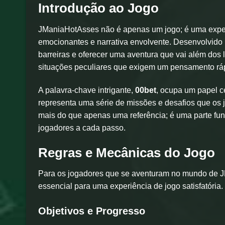
Introdução ao Jogo
JManiaHotAsses não é apenas um jogo; é uma exper
emocionantes e narrativa envolvente. Desenvolvido 
barreiras e oferecer uma aventura que vai além dos l
situações peculiares que exigem um pensamento rápi
A palavra-chave intrigante,
00bet
, ocupa um papel c
representa uma série de missões e desafios que os 
mais do que apenas uma referência; é uma parte fun
jogadores a cada passo.
Regras e Mecânicas do Jogo
Para os jogadores que se aventuram no mundo de J
essencial para uma experiência de jogo satisfatória.
Objetivos e Progresso