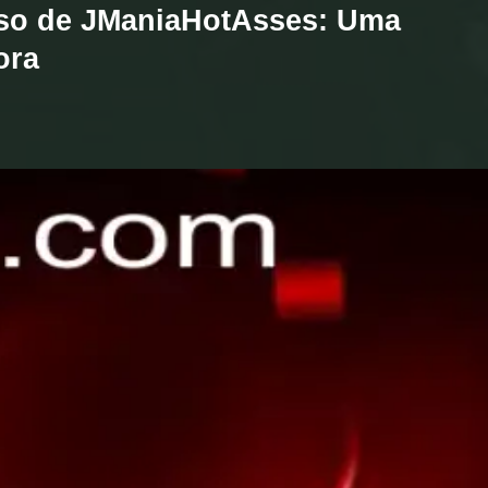
rso de JManiaHotAsses: Uma
ora