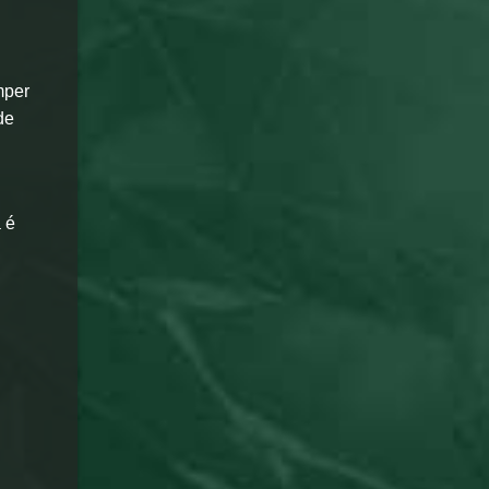
mper
de
 é