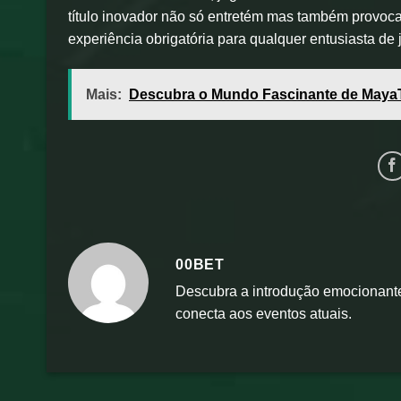
título inovador não só entretém mas também provoc
experiência obrigatória para qualquer entusiasta de 
Mais:
Descubra o Mundo Fascinante de MayaT
00BET
Descubra a introdução emocionante
conecta aos eventos atuais.