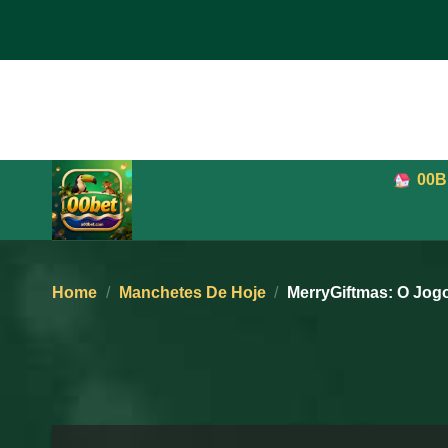
Ir
para
o
conteúdo
00
Home
/
Manchetes De Hoje
/
MerryGiftmas: O Jogo