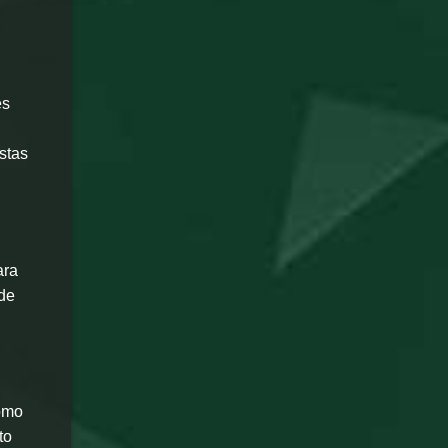
es
stas
ara
 de
como
to