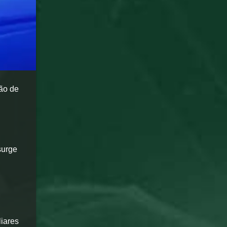
ção de
surge
liares