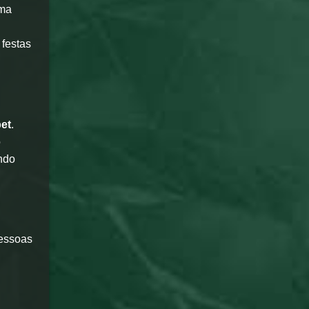
uma
 festas
et
.
o
ando
pessoas