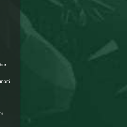
rir
inará
or