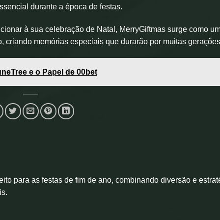
essencial durante a época de festas.
cionar à sua celebração de Natal, MerryGiftmas surge como u
o, criando memórias especiais que durarão por muitas gerações
neTree e o Papel de 00bet
ito para as festas de fim de ano, combinando diversão e estrat
s.