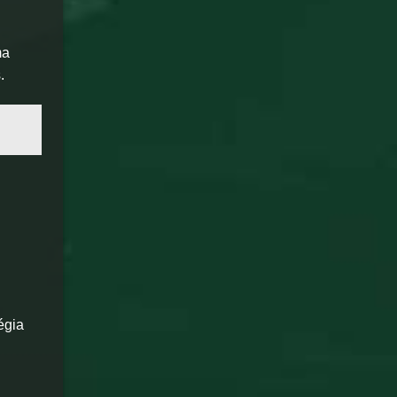
ma
.
égia