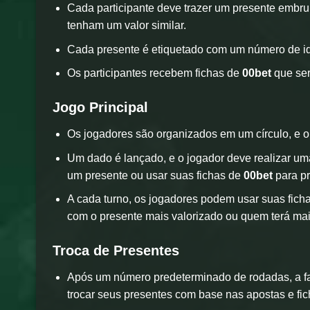
Cada participante deve trazer um presente embr
tenham um valor similar.
Cada presente é etiquetado com um número de ide
Os participantes recebem fichas de
00bet
que ser
Jogo Principal
Os jogadores são organizados em um círculo, e 
Um dado é lançado, e o jogador deve realizar um
um presente ou usar suas fichas de
00bet
para pr
A cada turno, os jogadores podem usar suas fich
com o presente mais valorizado ou quem terá mais
Troca de Presentes
Após um número predeterminado de rodadas, a fas
trocar seus presentes com base nas apostas e fic