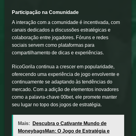
Participação na Comunidade
A interação com a comunidade é incentivada, com
canais dedicados a discussões estratégicas e
colaboração entre jogadores. Fóruns e redes
sociais servem como plataformas para
compartilhamento de dicas e experiências.
RicoGorila continua a crescer em popularidade,
oferecendo uma experiência de jogo envolvente e
continuamente se adaptando às tendências do
mercado. Com a adição de elementos inovadores
como a palavra-chave 00bet, ele promete manter
seu lugar no topo dos jogos de estratégia.
Mais:
Descubra o Cativante Mundo de
MoneybagsMan: O Jogo de Estratégia e