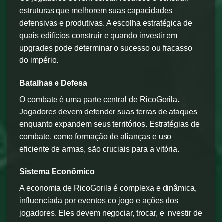
estruturas que melhorem suas capacidades
defensivas e produtivas. A escolha estratégica de
quais edifícios construir e quando investir em
upgrades pode determinar o sucesso ou fracasso
do império.
Batalhas e Defesa
O combate é uma parte central de RicoGorila.
Jogadores devem defender suas terras de ataques
enquanto expandem seus territórios. Estratégias de
combate, como formação de alianças e uso
eficiente de armas, são cruciais para a vitória.
Sistema Econômico
A economia de RicoGorila é complexa e dinâmica,
influenciada por eventos do jogo e ações dos
jogadores. Eles devem negociar, trocar, e investir de