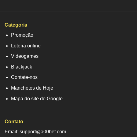
Categoria
Promoção
Loteria online
Videogames
Blackjack
Contate-nos
Manchetes de Hoje
Mapa do site do Google
Contato
Email: support@a00bet.com