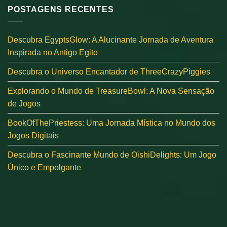
POSTAGENS RECENTES
Descubra EgyptsGlow: A Alucinante Jornada de Aventura
Inspirada no Antigo Egito
Descubra o Universo Encantador de ThreeCrazyPiggies
Explorando o Mundo de TreasureBowl: A Nova Sensação
de Jogos
BookOfThePriestess: Uma Jornada Mística no Mundo dos
Jogos Digitais
Descubra o Fascinante Mundo de OishiDelights: Um Jogo
Único e Empolgante