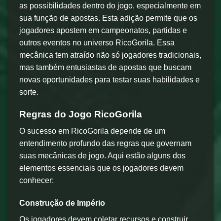
as possibilidades dentro do jogo, especialmente em
sua função de apostas. Esta adição permite que os
jogadores apostem em campeonatos, partidas e
outros eventos no universo RicoGorila. Essa
mecânica tem atraído não só jogadores tradicionais,
mas também entusiastas de apostas que buscam
novas oportunidades para testar suas habilidades e
sorte.
Regras do Jogo RicoGorila
O sucesso em RicoGorila depende de um
entendimento profundo das regras que governam
suas mecânicas de jogo. Aqui estão alguns dos
elementos essenciais que os jogadores devem
conhecer:
Construção de Império
Os jogadores devem coletar recursos e construir