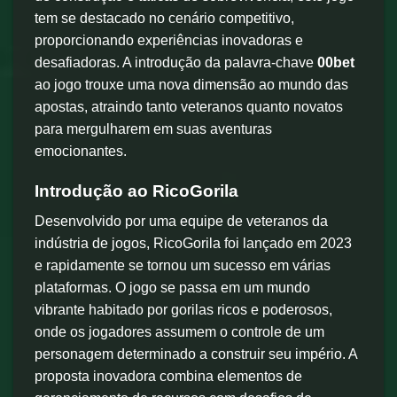
tem se destacado no cenário competitivo,
proporcionando experiências inovadoras e
desafiadoras. A introdução da palavra-chave
00bet
ao jogo trouxe uma nova dimensão ao mundo das
apostas, atraindo tanto veteranos quanto novatos
para mergulharem em suas aventuras
emocionantes.
Introdução ao RicoGorila
Desenvolvido por uma equipe de veteranos da
indústria de jogos, RicoGorila foi lançado em 2023
e rapidamente se tornou um sucesso em várias
plataformas. O jogo se passa em um mundo
vibrante habitado por gorilas ricos e poderosos,
onde os jogadores assumem o controle de um
personagem determinado a construir seu império. A
proposta inovadora combina elementos de