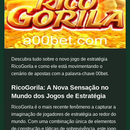
Descubra tudo sobre o novo jogo de estratégia
RicoGorila e como ele está movimentando o
cenário de apostas com a palavra-chave 00bet.
RicoGorila: A Nova Sensação no
Mundo dos Jogos de Estratégia
RicoGorila é o mais recente fenômeno a capturar a
imaginação de jogadores de estratégia ao redor do
mundo. Com uma combinação única de elementos
de construção e táticas de sobrevivência, este jogo