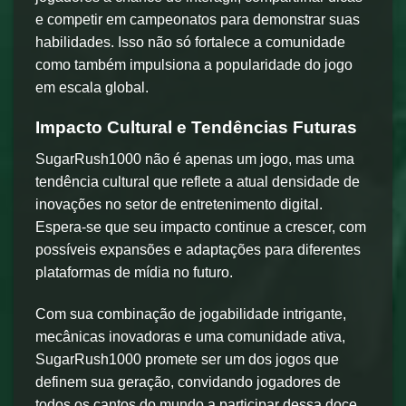
e competir em campeonatos para demonstrar suas
habilidades. Isso não só fortalece a comunidade
como também impulsiona a popularidade do jogo
em escala global.
Impacto Cultural e Tendências Futuras
SugarRush1000 não é apenas um jogo, mas uma
tendência cultural que reflete a atual densidade de
inovações no setor de entretenimento digital.
Espera-se que seu impacto continue a crescer, com
possíveis expansões e adaptações para diferentes
plataformas de mídia no futuro.
Com sua combinação de jogabilidade intrigante,
mecânicas inovadoras e uma comunidade ativa,
SugarRush1000 promete ser um dos jogos que
definem sua geração, convidando jogadores de
todos os cantos do mundo a participar dessa doce