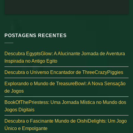
POSTAGENS RECENTES
Descubra EgyptsGlow: A Alucinante Jornada de Aventura
Inspirada no Antigo Egito
Descubra o Universo Encantador de ThreeCrazyPiggies
Explorando o Mundo de TreasureBowl: A Nova Sensação
de Jogos
BookOfThePriestess: Uma Jornada Mística no Mundo dos
Jogos Digitais
Descubra o Fascinante Mundo de OishiDelights: Um Jogo
Único e Empolgante