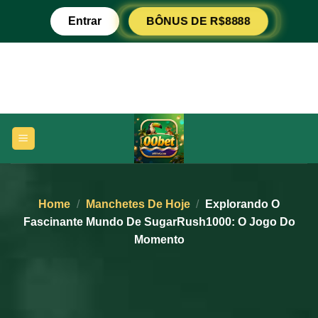
Ir
BÔNUS DE R$8888
Entrar
para
o
conteúdo
Home
/
Manchetes De Hoje
/
Explorando O
Fascinante Mundo De SugarRush1000: O Jogo Do
Momento