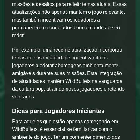
missões e desafios para refletir temas atuais. Essas
atualizações não apenas mantêm o jogo relevante,
mas também incentivam os jogadores a
permanecerem conectados com o mundo ao seu
redor.
Por exemplo, uma recente atualização incorporou
temas de sustentabilidade, incentivando os
jogadores a adotar abordagens ambientalmente
amigáveis durante suas missões. Esta integração
de atualidades mantém WildBullets na vanguarda
da cultura pop, atraindo novos jogadores e retendo
veteranos.
Dicas para Jogadores Iniciantes
Para aqueles que estão apenas começando em
WildBullets, é essencial se familiarizar com o
ambiente do jogo. Ter um bom entendimento dos