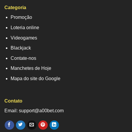
Categoria
Promoção
Loteria online
Videogames
Blackjack
Contate-nos
Manchetes de Hoje
Mapa do site do Google
Contato
Email: support@a00bet.com