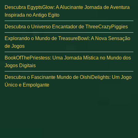
Descubra EgyptsGlow: A Alucinante Jornada de Aventura
Inspirada no Antigo Egito
Descubra o Universo Encantador de ThreeCrazyPiggies
Explorando o Mundo de TreasureBowl: A Nova Sensação
de Jogos
BookOfThePriestess: Uma Jornada Mística no Mundo dos
Jogos Digitais
Descubra o Fascinante Mundo de OishiDelights: Um Jogo
Único e Empolgante