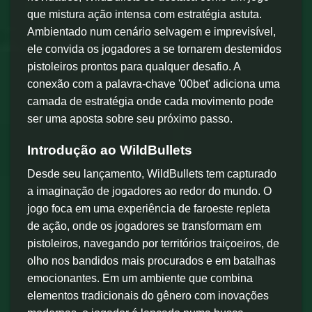
que mistura ação intensa com estratégia astuta.
Ambientado num cenário selvagem e imprevisível,
ele convida os jogadores a se tornarem destemidos
pistoleiros prontos para qualquer desafio. A
conexão com a palavra-chave '00bet' adiciona uma
camada de estratégia onde cada movimento pode
ser uma aposta sobre seu próximo passo.
Introdução ao WildBullets
Desde seu lançamento, WildBullets tem capturado
a imaginação de jogadores ao redor do mundo. O
jogo foca em uma experiência de faroeste repleta
de ação, onde os jogadores se transformam em
pistoleiros, navegando por territórios traiçoeiros, de
olho nos bandidos mais procurados e em batalhas
emocionantes. Em um ambiente que combina
elementos tradicionais do gênero com inovações