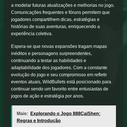
a modelar futuras atualizações e melhorias no jogo.
Comunicações frequentes e fóruns permitem que
jogadores compartilhem dicas, estratégias e
histórias de suas aventuras, enriquecendo a
experiência coletiva.
Espera-se que novas expansões tragam mapas
inéditos e personagens surpreendentes,
continuando a testar as habilidades e
adaptabilidade dos jogadores. Com a constante
evolução do jogo e seu compromisso em refletir
eventos atuais, WildBullets está posicionado para
continuar sendo um favorito entre entusiastas de
jogos de ação e estratégia por anos.
Mais:
Explorando o Jogo 888CaiShen:
Regras e Introdução