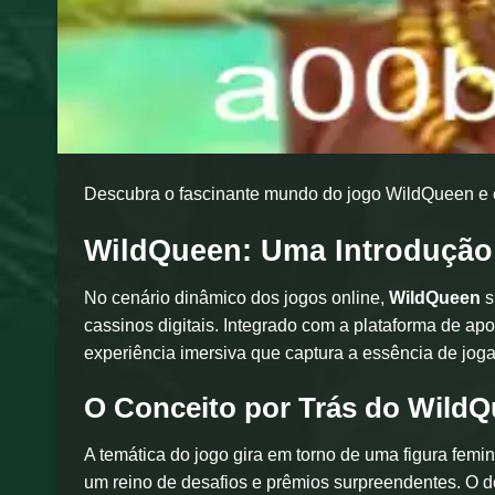
Descubra o fascinante mundo do jogo WildQueen e c
WildQueen: Uma Introdução
No cenário dinâmico dos jogos online,
WildQueen
s
cassinos digitais. Integrado com a plataforma de ap
experiência imersiva que captura a essência de jog
O Conceito por Trás do Wild
A temática do jogo gira em torno de uma figura femi
um reino de desafios e prêmios surpreendentes. O de