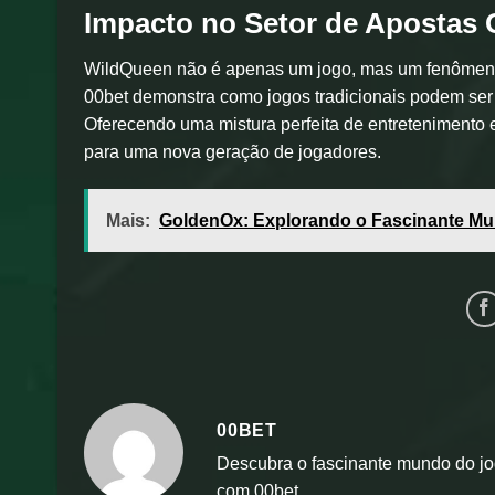
Impacto no Setor de Apostas 
WildQueen não é apenas um jogo, mas um fenômeno 
00bet demonstra como jogos tradicionais podem ser 
Oferecendo uma mistura perfeita de entretenimento 
para uma nova geração de jogadores.
Mais:
GoldenOx: Explorando o Fascinante M
00BET
Descubra o fascinante mundo do jo
com 00bet.