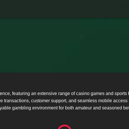
ence, featuring an extensive range of casino games and sports b
re transactions, customer support, and seamless mobile access
yable gambling environment for both amateur and seasoned bet