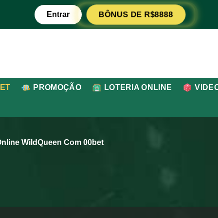
Entrar
BÔNUS DE R$8888
BET
PROMOÇÃO
LOTERIA ONLINE
VIDE
nline WildQueen Com 00bet