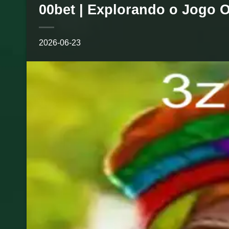
00bet | Explorando o Jogo 
2026-06-23