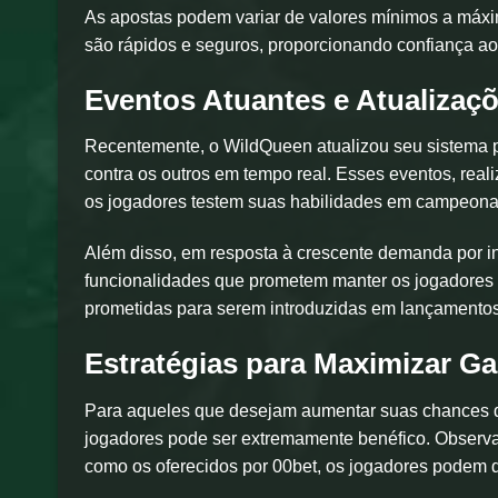
As apostas podem variar de valores mínimos a máxim
são rápidos e seguros, proporcionando confiança ao 
Eventos Atuantes e Atualizaç
Recentemente, o WildQueen atualizou seu sistema p
contra os outros em tempo real. Esses eventos, rea
os jogadores testem suas habilidades em campeona
Além disso, em resposta à crescente demanda por i
funcionalidades que prometem manter os jogadores 
prometidas para serem introduzidas em lançamentos f
Estratégias para Maximizar G
Para aqueles que desejam aumentar suas chances de
jogadores pode ser extremamente benéfico. Observan
como os oferecidos por 00bet, os jogadores podem de