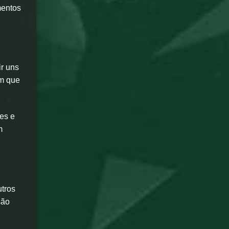
mentos
r uns
em que
es e
m
tros
são