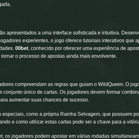
gada.
o apresentados a uma interface sofisticada e intuitiva. Desenv
jogadores experientes, o jogo oferece tutoriais interativos que 
idades.
00bet
, conhecido por oferecer uma experiência de apos
 tornar o processo de apostas ainda mais envolvente.
ogadores compreendam as regras que guiam o WildQueen. O jog
m conjunto único de cartas. Os jogadores devem formar combi
 para aumentar suas chances de sucesso.
tas especiais, como a própria Rainha Selvagem, que possuem p
ando e como utilizar estas cartas pode ser a chave para a vitóri
et, os jogadores podem apostar em várias rodadas simultaneam