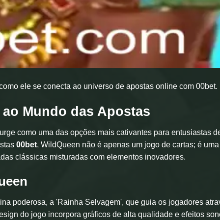
omo ele se conecta ao universo de apostas online com 00bet.
 ao Mundo das Apostas
urge como uma das opções mais cativantes para entusiastas d
ostas
00bet
, WildQueen não é apenas um jogo de cartas; é uma
adas clássicas misturadas com elementos inovadores.
Queen
nina poderosa, a 'Rainha Selvagem', que guia os jogadores atr
sign do jogo incorpora gráficos de alta qualidade e efeitos so