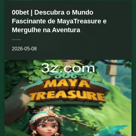
00bet | Descubra o Mundo
Fascinante de MayaTreasure e
Mergulhe na Aventura
2026-05-08