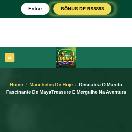
Ir
Entrar
BÔNUS DE R$8888
para
o
conteúdo
Home
/
Manchetes De Hoje
/
Descubra O Mundo
Fascinante De MayaTreasure E Mergulhe Na Aventura